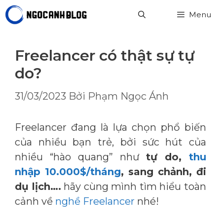
Chuyển
Menu
đến
nội
dung
Freelancer có thật sự tự
do?
31/03/2023
Bởi
Phạm Ngọc Ánh
Freelancer đang là lựa chọn phổ biến
của nhiều bạn trẻ, bởi sức hút của
nhiều “hào quang” như
tự do,
thu
nhập 10.000$/tháng
, sang chảnh, đi
dụ lịch….
hãy cùng mình tìm hiểu toàn
cảnh về
nghề Freelancer
nhé!