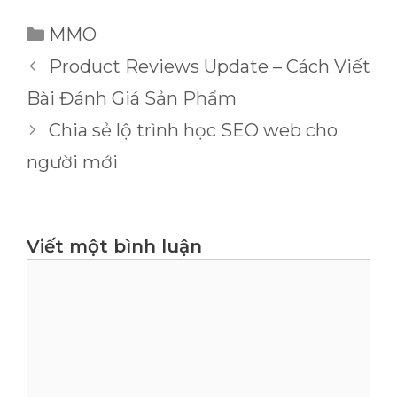
Danh
MMO
mục
Product Reviews Update – Cách Viết
Bài Đánh Giá Sản Phẩm
Chia sẻ lộ trình học SEO web cho
người mới
Viết một bình luận
Bình
luận