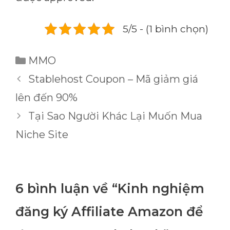
5/5 - (1 bình chọn)
Danh
MMO
mục
Stablehost Coupon – Mã giảm giá
lên đến 90%
Tại Sao Người Khác Lại Muốn Mua
Niche Site
6 bình luận về “Kinh nghiệm
đăng ký Affiliate Amazon để