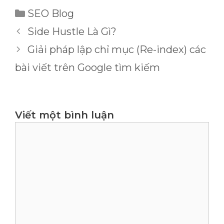
Danh
SEO Blog
mục
Side Hustle Là Gì?
Giải pháp lập chỉ mục (Re-index) các
bài viết trên Google tìm kiếm
Viết một bình luận
Bình
luận