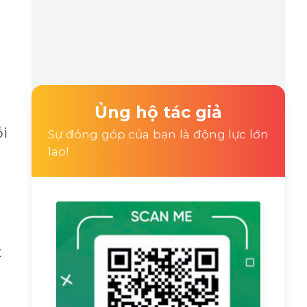
Ủng hộ tác giả
ỗi
Sự đóng góp của bạn là động lực lớn
lao!
t