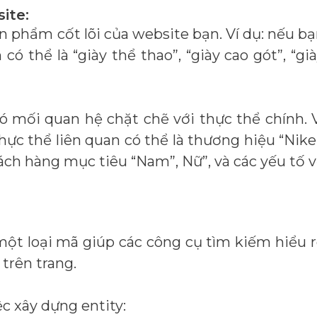
ite:
n phẩm cốt lõi của website bạn. Ví dụ: nếu b
ó thể là “giày thể thao”, “giày cao gót”, “gi
ó mối quan hệ chặt chẽ với thực thể chính. 
thực thể liên quan có thể là thương hiệu “Nike
ách hàng mục tiêu “Nam”, Nữ”, và các yếu tố 
một loại mã giúp các công cụ tìm kiếm hiểu 
trên trang.
c xây dựng entity: