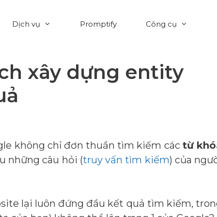
Dịch vụ
Promptify
Công cụ
ách xây dựng entity
uả
gle không chỉ đơn thuần tìm kiếm các
từ khó
u những câu hỏi (
truy vấn tìm kiếm
) của ngư
site lại luôn đứng đầu kết quả tìm kiếm, tro