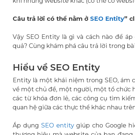
khi những website khác (có thể có websit
Câu trả lời có thể nằm ở
SEO Entity
” c
Vậy SEO Entity là gì và cách nào để á
quả? Cùng khám phá câu trả lời trong bài 
Hiểu về SEO Entity
Entity là một khái niệm trong SEO, ám c
về một chủ đề, một người, một tổ chức 
các từ khóa đơn lẻ, các công cụ tìm ki
quan hệ giữa các thực thể khác nhau trên
Áp dụng
SEO entity
giúp cho Google hi
thương hiệu mà website của bạn đang c