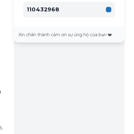
110432968
Xin chân thành cảm ơn sự ủng hộ của bạn ❤️
n
n.