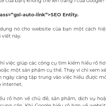
e của bạn) không thể lên trang 1 của Google?
lass=”gsl-auto-link”>SEO Entity.
p dụng nó cho website của bạn một cách hi
viết này.
hỉ việc giúp các công cụ tìm kiếm hiểu rõ h
hoặc một sản phẩm cụ thể. Thay vì chỉ xem x
ếm ngày càng tập trung vào việc hiểu được m
 internet.
ểu rõ hơn về chủ đề, sản phẩm, dịch vụ ho
ung cấp. Khi Google hiểu rõ hơn về websi