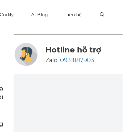
Codify
AI Blog
Liên hệ
Hotline hỗ trợ
Zalo:
0931887903
a
ời
ng