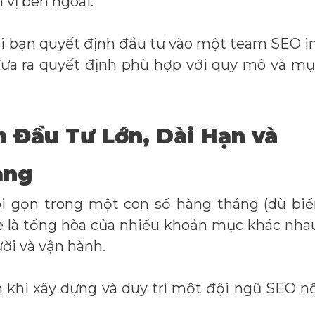
 vị bên ngoài.
 khi bạn quyết định đầu tư vào một team SEO i
 đưa ra quyết định phù hợp với quy mô và m
 Đầu Tư Lớn, Dài Hạn và
ạng
i gọn trong một con số hàng tháng (dù bi
se là tổng hòa của nhiều khoản mục khác nha
ười và vận hành.
h khi xây dựng và duy trì một đội ngũ SEO n