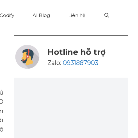
Codify
AI Blog
Liên hệ
Hotline hỗ trợ
Zalo:
0931887903
hủ
EO
àn
ội
rõ