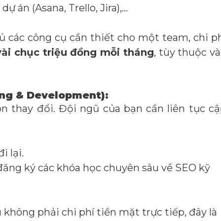
dự án (Asana, Trello, Jira),…
ủ các công cụ cần thiết cho một team, chi p
vài chục triệu đồng mỗi tháng
, tùy thuộc v
ning & Development):
 thay đổi. Đội ngũ của bạn cần liên tục c
i lại.
đăng ký các khóa học chuyên sâu về SEO kỹ
không phải chi phí tiền mặt trực tiếp, đây là