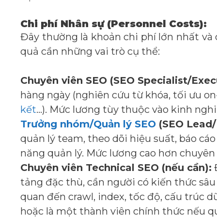
Chi phí Nhân sự (Personnel Costs):
Đây thường là khoản chi phí lớn nhất v
quả cần những vai trò cụ thể:
Chuyên viên SEO (SEO Specialist/Execu
hàng ngày (nghiên cứu từ khóa, tối ưu on
kết
…). Mức lương tùy thuộc vào kinh ngh
Trưởng nhóm/Quản lý SEO
(SEO Lead/
quản lý team, theo dõi hiệu suất, báo cá
năng quản lý. Mức lương cao hơn chuyên 
Chuyên viên Technical SEO (nếu cần):
Đ
tảng đặc thù, cần người có kiến thức sâu 
quan đến crawl, index, tốc độ, cấu trúc d
hoặc là một thành viên chính thức nếu q