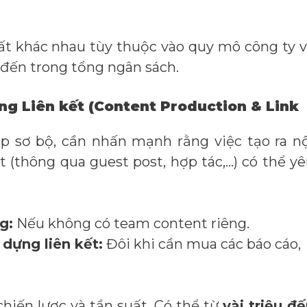
t khác nhau tùy thuộc vào quy mô công ty 
h đến trong tổng ngân sách.
ng Liên kết (Content Production & Link
 sơ bộ, cần nhấn mạnh rằng việc tạo ra n
t (thông qua guest post, hợp tác,…) có thể y
g:
Nếu không có team content riêng.
 dựng liên kết:
Đôi khi cần mua các báo cáo,
hiến lược và tần suất. Có thể từ
vài triệu đ