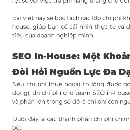
rệt so với việc trả phí hàng tháng cho đơn
Bài viết này sẽ bóc tách các lớp chi phí
house, giúp bạn có cái nhìn thực tế và
tiêu của doanh nghiệp mình.
SEO In-House: Một Khoản
Đòi Hỏi Nguồn Lực Đa D
Nếu chi phí thuê ngoài thường được gó
động), thì chi phí cho team SEO in-hou
và phần lớn trong số đó là chi phí con ng
Dưới đây là các thành phần chi phí chín
bộ: