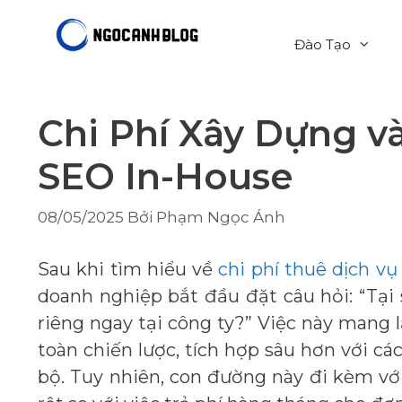
Chuyển
đến
Đào Tạo
nội
dung
Chi Phí Xây Dựng v
SEO In-House
08/05/2025
Bởi
Phạm Ngọc Ánh
Sau khi tìm hiểu về
chi phí thuê dịch v
doanh nghiệp bắt đầu đặt câu hỏi: “Tại
riêng ngay tại công ty?” Việc này mang 
toàn chiến lược, tích hợp sâu hơn với cá
bộ. Tuy nhiên, con đường này đi kèm vớ