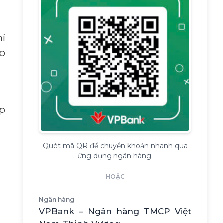
hí
ào
ập
Quét mã QR để chuyển khoản nhanh qua
ứng dụng ngân hàng.
HOẶC
Ngân hàng
VPBank – Ngân hàng TMCP Việt