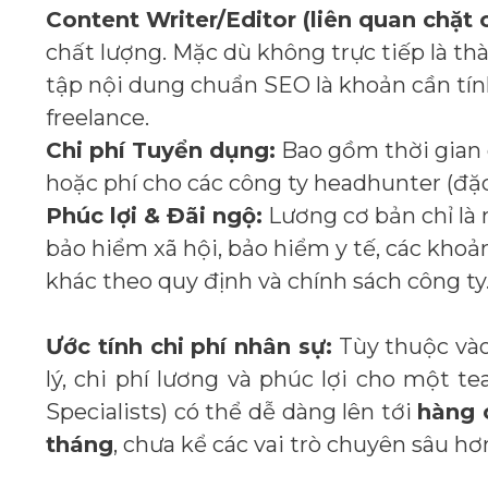
Content Writer/Editor (liên quan chặt 
chất lượng. Mặc dù không trực tiếp là th
tập nội dung chuẩn SEO là khoản cần tính
freelance.
Chi phí Tuyển dụng:
Bao gồm thời gian 
hoặc phí cho các công ty headhunter (đặc 
Phúc lợi & Đãi ngộ:
Lương cơ bản chỉ là 
bảo hiểm xã hội, bảo hiểm y tế, các khoả
khác theo quy định và chính sách công ty
Ước tính chi phí nhân sự:
Tùy thuộc vào 
lý, chi phí lương và phúc lợi cho một t
Specialists) có thể dễ dàng lên tới
hàng 
tháng
, chưa kể các vai trò chuyên sâu hơ