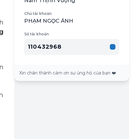
Nam Thịnh Vượng
Chủ tài khoản
PHẠM NGỌC ÁNH
ch
g
Số tài khoản
110432968
ăn
Xin chân thành cảm ơn sự ủng hộ của bạn ❤️
h