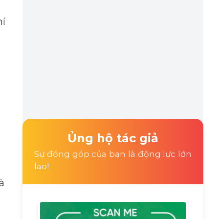
hí
Ủng hộ tác giả
Sự đóng góp của bạn là động lực lớn
lao!
e
à