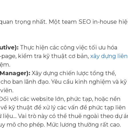
à quan trọng nhất. Một team SEO in-house hi
tive):
Thực hiện các công việc tối ưu hóa
-page, kiểm tra kỹ thuật cơ bản,
xây dựng liên
iệm.
Manager):
Xây dựng chiến lược tổng thể,
o cho ban lãnh đạo. Yêu cầu kinh nghiệm và kỹ
viên.
ối với các website lớn, phức tạp, hoặc nền
về kỹ thuật để xử lý các vấn đề phức tạp liên
ữ liệu… Vai trò này có thể thuê ngoài theo dự á
uy mô cho phép. Mức lương thường rất cao.