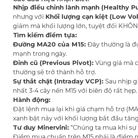
Nhịp điều chỉnh lành mạnh (Healthy Pu
nhưng với
Khối lượng cạn kiệt (Low V
giảm mà khối lượng lớn, tuyệt đối KHÔN
Tìm kiếm điểm tựa:
Đường MA20 của M15:
Đây thường là đư
mạnh trong ngày.
Đỉnh cũ (Previous Pivot):
Vùng giá mà c
thường sẽ trở thành hỗ trợ.
Sự thắt chặt (Intraday VCP):
Sau nhịp gi
nhất 3-4 cây nến M15 với biên độ rất hẹp.
Hành động:
Đặt lệnh mua lại khi giá chạm hỗ trợ (M
xanh bật nảy với khối lượng bắt đầu tăng 
Tư duy Minervini:
"Chúng ta mua khi sự bi
Điểm mua chuẩn trên M15 phải là điểm mà 