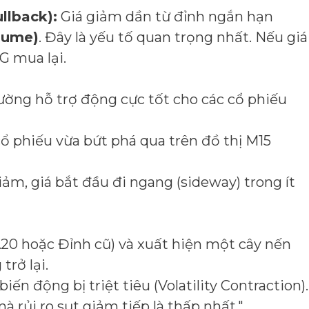
llback):
Giá giảm dần từ đỉnh ngắn hạn
olume)
. Đây là yếu tố quan trọng nhất. Nếu giá
G mua lại.
ờng hỗ trợ động cực tốt cho các cổ phiếu
ổ phiếu vừa bứt phá qua trên đồ thị M15
ảm, giá bắt đầu đi ngang (sideway) trong ít
A20 hoặc Đỉnh cũ) và xuất hiện một cây nến
trở lại.
ến động bị triệt tiêu (Volatility Contraction).
rủi ro sụt giảm tiếp là thấp nhất."