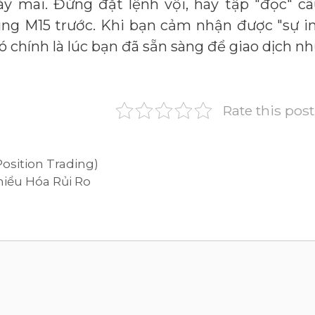
 mai. Đừng đặt lệnh vội, hãy tập "đọc" c
ng M15 trước. Khi bạn cảm nhận được "sự 
đó chính là lúc bạn đã sẵn sàng để giao dịch n
Rate this post
osition Trading)
hiểu Hóa Rủi Ro