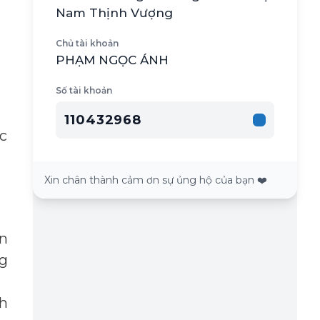
Nam Thịnh Vượng
Chủ tài khoản
PHẠM NGỌC ÁNH
n
Số tài khoản
110432968
c
Xin chân thành cảm ơn sự ủng hộ của bạn ❤️
ến
g
nh