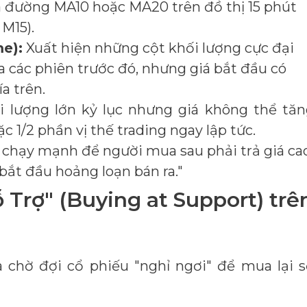
a đường MA10 hoặc MA20 trên đồ thị 15 phút
 M15).
me):
Xuất hiện những cột khối lượng cực đại
a các phiên trước đó, nhưng giá bắt đầu có
a trên.
i lượng lớn kỷ lục nhưng giá không thể tă
c 1/2 phần vị thế trading ngay lập tức.
 chạy mạnh để người mua sau phải trả giá ca
bắt đầu hoảng loạn bán ra."
ỗ Trợ" (Buying at Support) trê
 chờ đợi cổ phiếu "nghỉ ngơi" để mua lại 