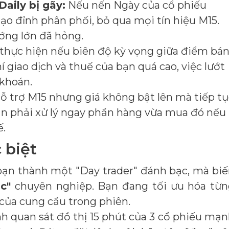
aily bị gãy:
Nếu nến Ngày của cổ phiếu
o đỉnh phân phối, bỏ qua mọi tín hiệu M15.
ớng lớn đã hỏng.
thực hiện nếu biên độ kỳ vọng giữa điểm bá
í giao dịch và thuế của bạn quá cao, việc lướt
 khoán.
ỗ trợ M15 nhưng giá không bật lên mà tiếp tụ
bạn phải xử lý ngay phần hàng vừa mua đó nếu
ế.
 biệt
 bạn thành một "Day trader" đánh bạc, mà bi
c"
chuyên nghiệp. Bạn đang tối ưu hóa từn
của cung cầu trong phiên.
h quan sát đồ thị 15 phút của 3 cổ phiếu mạ