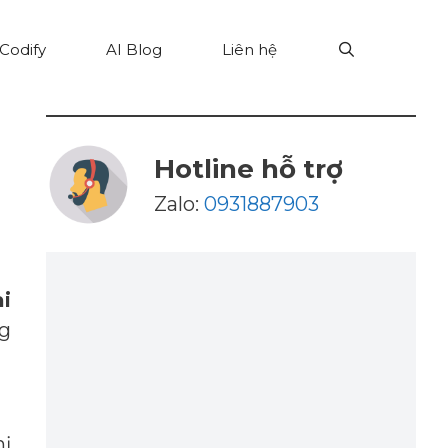
Codify
AI Blog
Liên hệ
Hotline hỗ trợ
Zalo:
0931887903
ai
ng
hị