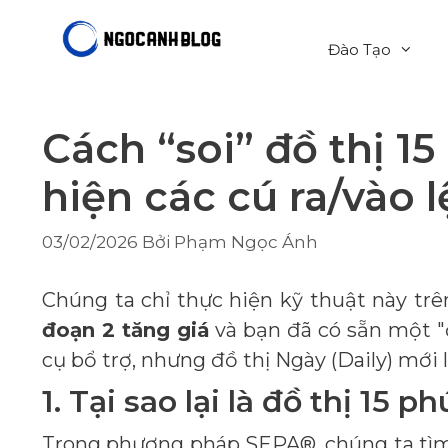
Chuyển
đến
Đào Tạo
nội
dung
Cách “soi” đồ thị 15
hiện các cú ra/vào 
03/02/2026
Bởi
Phạm Ngọc Ánh
Chúng ta chỉ thực hiện kỹ thuật này tr
đoạn 2 tăng giá
và bạn đã có sẵn một "đ
cụ bổ trợ, nhưng đồ thị Ngày (Daily) mới 
1. Tại sao lại là đồ thị 15 ph
Trong phương pháp SEPA®, chúng ta tìm