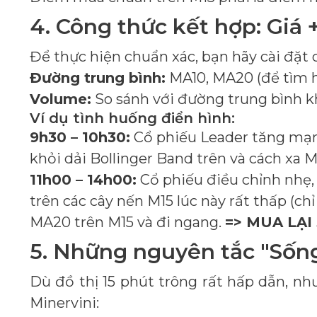
4. Công thức kết hợp: Giá 
Để thực hiện chuẩn xác, bạn hãy cài đặt c
Đường trung bình:
MA10, MA20 (để tìm h
Volume:
So sánh với đường trung bình kh
Ví dụ tình huống điển hình:
9h30 – 10h30:
Cổ phiếu Leader tăng mạnh 
khỏi dải Bollinger Band trên và cách xa 
11h00 – 14h00:
Cổ phiếu điều chỉnh nhẹ, 
trên các cây nến M15 lúc này rất thấp (ch
MA20 trên M15 và đi ngang.
=> MUA LẠI 
5. Những nguyên tắc "Sốn
Dù đồ thị 15 phút trông rất hấp dẫn, n
Minervini: