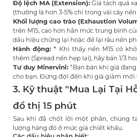
Độ lệch MA (Extension):
Giá tách quá x
(thường là hơn 3-5% chỉ trong vài cây nến
Khối lượng cao trào (Exhaustion Volu
trên M15, cao hơn hẳn mức trung bình củ
dấu hiệu chững lại hoặc để lại râu nến phí
Hành động:
* Khi thấy nến M15 có khố
thêm (Spread nến hẹp lại), hãy bán 1/3 hoặ
Tư duy Minervini:
"Bạn bán khi giá đang
cho bạn. Đừng đợi đến khi giá giảm mới 
3. Kỹ thuật "Mua Lại Tại H
đồ thị 15 phút
Sau khi đã chốt lời một phần, chúng ta
lượng hàng đó ở mức giá chiết khấu.
Các dấu hiệu nhận biết: