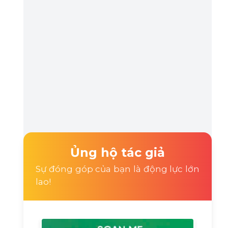
Ủng hộ tác giả
Sự đóng góp của bạn là động lực lớn
lao!