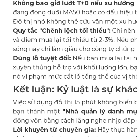
Không bao giờ lướt T+0 nếu xu hướng D
đang đóng dưới MA50 hoặc có dấu hiệu tạ
Đồ thị nhỏ không thể cứu vãn một xu hư
Quy tắc "Chênh lệch tối thiểu":
Chỉ nên 
và điểm mua lại tối thiểu từ 2-3%. Nếu ph
sóng này chỉ làm giàu cho công ty chứng
Dừng lỗ tuyệt đối:
Nếu bạn mua lại tại h
xuyên thủng hỗ trợ với khối lượng lớn, 
nó vi phạm mức cắt lỗ tổng thể của vị th
Kết luận: Kỷ luật là sự khác
Việc sử dụng đồ thị 15 phút không biến
bạn thành một
"Nhà quản lý danh mụ
đồng vốn bằng cách lắng nghe nhịp đập 
Lời khuyên từ chuyên gia:
Hãy thực hàn