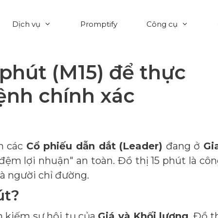
Dịch vụ
Promptify
Công cụ
 phút (M15) để thực
lệnh chính xác
ên các
Cổ phiếu dẫn dắt (Leader)
đang ở
Gi
ệm lợi nhuận" an toàn. Đồ thị 15 phút là cô
là người chỉ đường.
út?
 kiếm sự hội tụ của
Giá và Khối lượng
. Đồ t