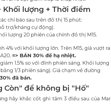
+ Khối lượng + Thời điểm
ác chỉ báo sau trên đồ thị 15 phút:
ỗ trợ/kháng cự động).
ối lượng 20 phiên của chính đồ thị M15.
4% với khối lượng lớn. Trên M15, giá vượt ra
MA20.
=> BÁN 30% để hạ nhiệt.
giảm 1.5% so với đỉnh phiên sáng. Khối lượng
ỉ bằng 1/3 phiên sáng). Giá chạm về đường
30% đã bán.
g Còn" để không bị "Hố"
hưng hãy khắc cốt ghi tâm 3 điều sau của Ma