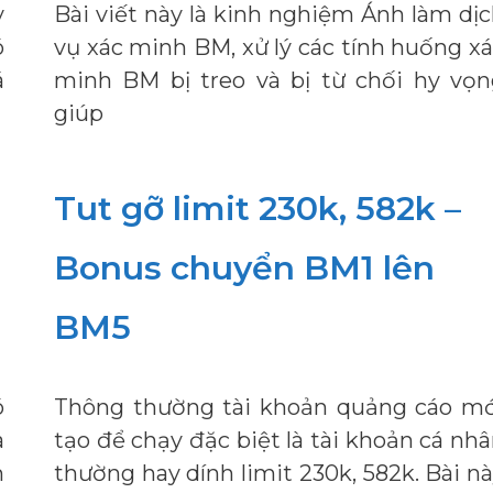
y
Bài viết này là kinh nghiệm Ánh làm dị
ó
vụ xác minh BM, xử lý các tính huống x
á
minh BM bị treo và bị từ chối hy vọn
giúp
Tut gỡ limit 230k, 582k –
Bonus chuyển BM1 lên
BM5
ó
Thông thường tài khoản quảng cáo mớ
à
tạo để chạy đặc biệt là tài khoản cá nh
m
thường hay dính limit 230k, 582k. Bài n