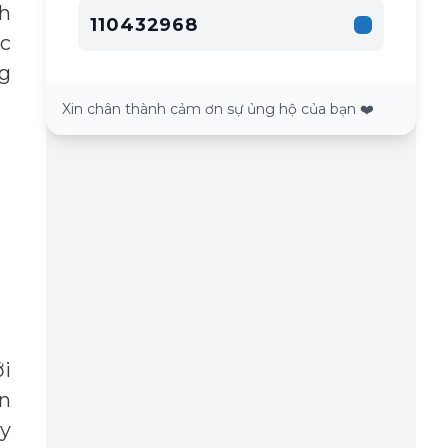
ch
110432968
ác
g
Xin chân thành cảm ơn sự ủng hộ của bạn ❤️
i
ân
ày