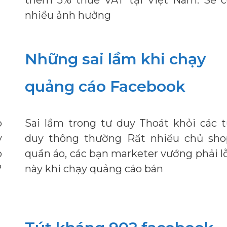
thêm 5% thuế VAT tại Việt Nam. Sẽ c
nhiều ảnh hưởng
Những sai lầm khi chạy
quảng cáo Facebook
o
Sai lầm trong tư duy Thoát khỏi các 
y
duy thông thường Rất nhiều chủ sho
o
quần áo, các bạn marketer vướng phải l
?
này khi chạy quảng cáo bán