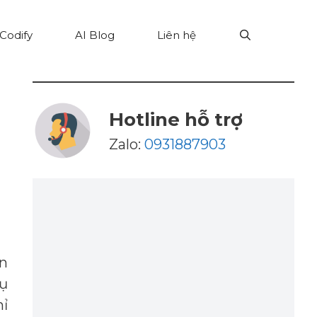
Codify
AI Blog
Liên hệ
Hotline hỗ trợ
Zalo:
0931887903
an
cụ
hỉ