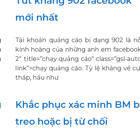
Tút kháng 902 facebook
mới nhất
g
Tài khoản quảng cáo bị dạng 902 là n
à
kinh hoàng của những anh em facebook
a
2″ title=”chạy quảng cáo” class=”gsl-aut
link”>chạy quảng cáo. Tỷ lệ kháng về c
thấp, hầu như
g
Khắc phục xác minh BM b
treo hoặc bị từ chối