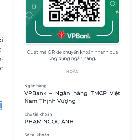
ỗi
-
Quét mã QR để chuyển khoản nhanh qua
o-
ứng dụng ngân hàng.
ực
HOẶC
Ngân hàng
VPBank – Ngân hàng TMCP Việt
Nam Thịnh Vượng
ị
Chủ tài khoản
PHẠM NGỌC ÁNH
Số tài khoản