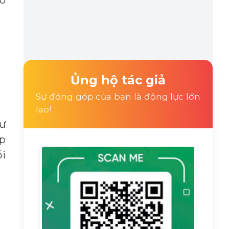
ó
Ủng hộ tác giả
Sự đóng góp của bạn là động lực lớn
lao!
tư
p
ỗi