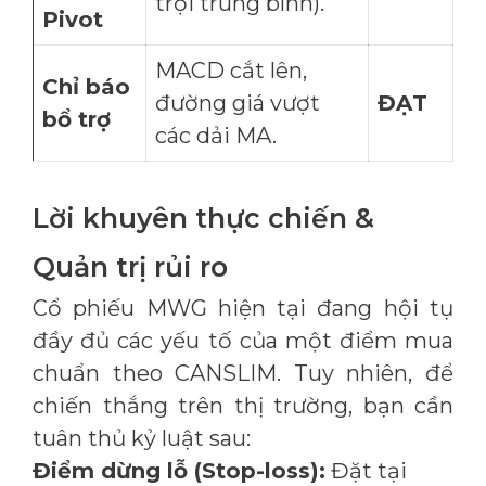
trội trung bình).
Pivot
MACD cắt lên,
Chỉ báo
đường giá vượt
ĐẠT
bổ trợ
các dải MA.
Lời khuyên thực chiến &
Quản trị rủi ro
Cổ phiếu MWG hiện tại đang hội tụ
đầy đủ các yếu tố của một điểm mua
chuẩn theo CANSLIM. Tuy nhiên, để
chiến thắng trên thị trường, bạn cần
tuân thủ kỷ luật sau:
Điểm dừng lỗ (Stop-loss):
Đặt tại