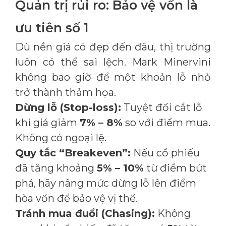
Quản trị rủi ro: Bảo vệ vốn là
ưu tiên số 1
Dù nền giá có đẹp đến đâu, thị trường
luôn có thể sai lệch. Mark Minervini
không bao giờ để một khoản lỗ nhỏ
trở thành thảm họa.
Dừng lỗ (Stop-loss):
Tuyệt đối cắt lỗ
khi giá giảm
7% – 8%
so với điểm mua.
Không có ngoại lệ.
Quy tắc “Breakeven”:
Nếu cổ phiếu
đã tăng khoảng
5% – 10%
từ điểm bứt
phá, hãy nâng mức dừng lỗ lên điểm
hòa vốn để bảo vệ vị thế.
Tránh mua đuổi (Chasing):
Không