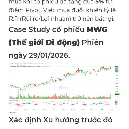
mua khi cổ phiếu đã tăng quá
5%
từ
điểm Pivot. Việc mua đuổi khiến tỷ lệ
R:R (Rủi ro/Lợi nhuận) trở nên bất lợi.
Case Study cổ phiếu
MWG
(Thế giới Di động)
Phiên
ngày 29/01/2026.
Xác định Xu hướng trước đó