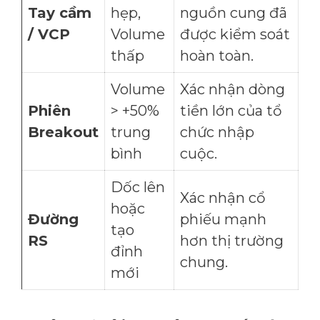
Tay cầm
hẹp,
nguồn cung đã
/ VCP
Volume
được kiểm soát
thấp
hoàn toàn.
Volume
Xác nhận dòng
Phiên
> +50%
tiền lớn của tổ
Breakout
trung
chức nhập
bình
cuộc.
Dốc lên
Xác nhận cổ
hoặc
Đường
phiếu mạnh
tạo
RS
hơn thị trường
đỉnh
chung.
mới