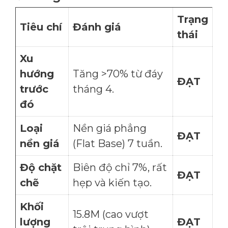
Trạng
Tiêu chí
Đánh giá
thái
Xu
hướng
Tăng >70% từ đáy
ĐẠT
trước
tháng 4.
đó
Loại
Nền giá phẳng
ĐẠT
nền giá
(Flat Base) 7 tuần.
Độ chặt
Biên độ chỉ 7%, rất
ĐẠT
chẽ
hẹp và kiến tạo.
Khối
15.8M (cao vượt
lượng
ĐẠT