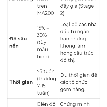
trên
đẩy giá (Stage
MA200
2).
Loại bỏ các nhà
15% –
đầu tư ngắn
30%
Độ sâu
hạn nhưng
(tùy
nền
không làm
mẫu
hỏng cấu trúc
hình)
đồ thị.
>5 tuần
Đủ thời gian để
(thường
Thời gian
các tổ chức
7-15
gom hàng.
tuần)
Biên độ
Chứng minh